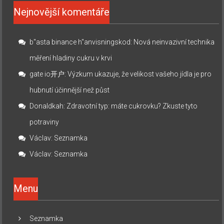
Nejnovější komentáře
b"asta binance h"anvisningskod
:
Nová neinvazivní technika
měření hladiny cukru v krvi
gate io开户
:
Výzkum ukazuje, že velikost vašeho jídla je pro
hubnutí účinnější než půst
Donaldkah
:
Zdravotní typ: máte cukrovku? Zkuste tyto
potraviny
Václav
:
Seznamka
Václav
:
Seznamka
Menu
Seznamka