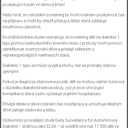
produkující inzulín ve slinivce břišní.
Vědci tvrdí, že celostátní screening by mohl rodinám poskytnout čas
na přípravu a mohl by otevřít přístup k léčbě, která oddaluje
inzulínovou závislost.
Rozsáhlá britská studie naznačuje, že screening dětí na diabetes 1.
typu pomocí jednoduchého krevního testu z prstu by mohl pomoci
identifikovat onemocnění dříve a předejít některým z
nejnebezpečnějších naléhavých stavů.
Diabetes 1. typu se může vyvíjet potichu, než se příznaky stanou
zjevnými.
Pokud je diagnóza stanovena pozdě, děti se mohou vážně rozvinout
v důsledku diabetické ketoacidózy, což je život ohrožující
komplikace, která často vyžaduje urgentní hospitalizaci.
Dřívější detekce dává rodinám čas na přípravu a umožňuje lékařům
dříve zahájit sledování a léčbu.
Výzkumníci provádějící studii Early Surveillance for Autoimmune
Diabetes – známou jako ELSA – již vyšetřili více než 17 000 dětí ve