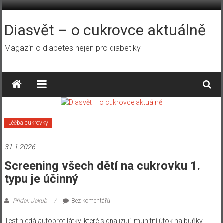
Přeskočit
na
obsah
Diasvět – o cukrovce aktuálně
Magazín o diabetes nejen pro diabetiky
Léčba cukrovky
31.1.2026
Screening všech dětí na cukrovku 1.
typu je účinný
Přidal: Jakub
Bez komentářů
Test hledá autoprotilátky, které signalizují imunitní útok na buňky