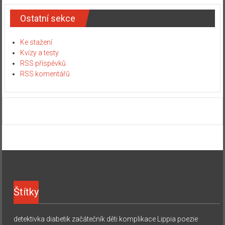
Ostatní sekce
Ke stažení
Kvízy a testy
RSS příspěvků
RSS komentářů
Štítky
detektivka
diabetik začátečník
děti
komplikace
Lippia
poezie