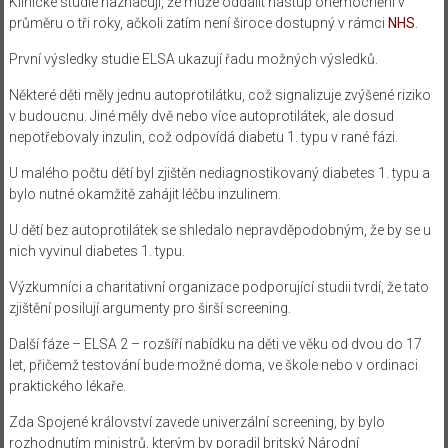
Klinické studie naznačují, že může oddálit nástup onemocnění v
průměru o tři roky, ačkoli zatím není široce dostupný v rámci
NHS
.
První výsledky studie ELSA ukazují řadu možných výsledků.
Některé děti měly jednu autoprotilátku, což signalizuje zvýšené riziko
v budoucnu. Jiné měly dvě nebo více autoprotilátek, ale dosud
nepotřebovaly inzulin, což odpovídá diabetu 1. typu v rané fázi.
U malého počtu dětí byl zjištěn nediagnostikovaný diabetes 1. typu a
bylo nutné okamžitě zahájit léčbu inzulinem.
U dětí bez autoprotilátek se shledalo nepravděpodobným, že by se u
nich vyvinul diabetes 1. typu.
Výzkumníci a charitativní organizace podporující studii tvrdí, že tato
zjištění posilují argumenty pro širší screening.
Další fáze – ELSA 2 – rozšíří nabídku na děti ve věku od dvou do 17
let, přičemž testování bude možné doma, ve škole nebo v ordinaci
praktického lékaře.
Zda Spojené království zavede univerzální screening, by bylo
rozhodnutím ministrů, kterým by poradil britský Národní