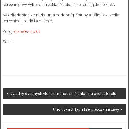
screeningový výbor a na základě důkazů ze studií, jako je ELSA.
Několik dalších zemí zkoumá podobné přístupy a Itálie již zavedla
screening pro děti a mládež.
Zdroj:
diabetes.co.uk
Sdílet:
Navigace
Dva dny ovesných vloček mohou snížit hladinu cholesterolu
příspěvku
Cukrovka 2. typu tiše poškozuje cévy