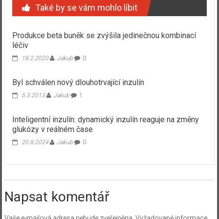
Také by se vám mohlo líbit
Produkce beta buněk se zvýšila jedinečnou kombinací
léčiv
18.2.2020
Jakub
0
Byl schválen nový dlouhotrvající inzulín
5.3.2013
Jakub
1
Inteligentní inzulín: dynamický inzulín reaguje na změny
glukózy v reálném čase
20.8.2024
Jakub
0
Napsat komentář
Vaše e-mailová adresa nebude zveřejněna.
Vyžadované informace