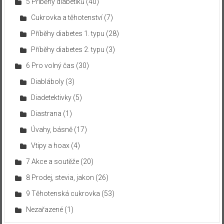
5 Příběhy diabetiků
(40)
Cukrovka a těhotenství
(7)
Příběhy diabetes 1. typu
(28)
Příběhy diabetes 2. typu
(3)
6 Pro volný čas
(30)
Diabláboly
(3)
Diadetektivky
(5)
Diastrana
(1)
Úvahy, básně
(17)
Vtipy a hoax
(4)
7 Akce a soutěže
(20)
8 Prodej, stevia, jakon
(26)
9 Těhotenská cukrovka
(53)
Nezařazené
(1)