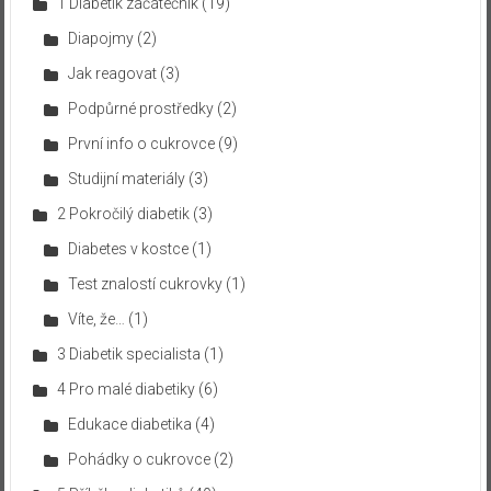
1 Diabetik začátečník
(19)
Diapojmy
(2)
Jak reagovat
(3)
Podpůrné prostředky
(2)
První info o cukrovce
(9)
Studijní materiály
(3)
2 Pokročilý diabetik
(3)
Diabetes v kostce
(1)
Test znalostí cukrovky
(1)
Víte, že…
(1)
3 Diabetik specialista
(1)
4 Pro malé diabetiky
(6)
Edukace diabetika
(4)
Pohádky o cukrovce
(2)