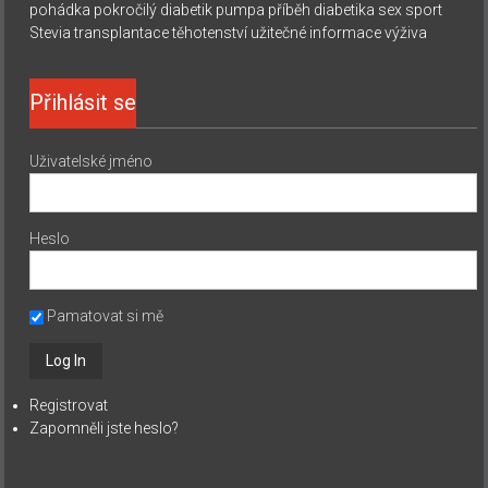
pohádka
pokročilý diabetik
pumpa
příběh diabetika
sex
sport
Stevia
transplantace
těhotenství
užitečné informace
výživa
Přihlásit se
Uživatelské jméno
Heslo
Pamatovat si mě
Registrovat
Zapomněli jste heslo?