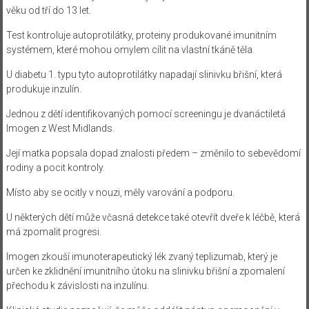
věku od tří do 13 let.
Test kontroluje autoprotilátky, proteiny produkované imunitním
systémem, které mohou omylem cílit na vlastní tkáně těla.
U diabetu 1. typu tyto autoprotilátky napadají slinivku břišní, která
produkuje inzulín.
Jednou z dětí identifikovaných pomocí screeningu je dvanáctiletá
Imogen z West Midlands.
Její matka popsala dopad znalosti předem – změnilo to sebevědomí
rodiny a pocit kontroly.
Místo aby se ocitly v nouzi, měly varování a podporu.
U některých dětí může včasná detekce také otevřít dveře k léčbě, která
má zpomalit progresi.
Imogen zkouší imunoterapeutický lék zvaný teplizumab, který je
určen ke zklidnění imunitního útoku na slinivku břišní a zpomalení
přechodu k závislosti na inzulínu.