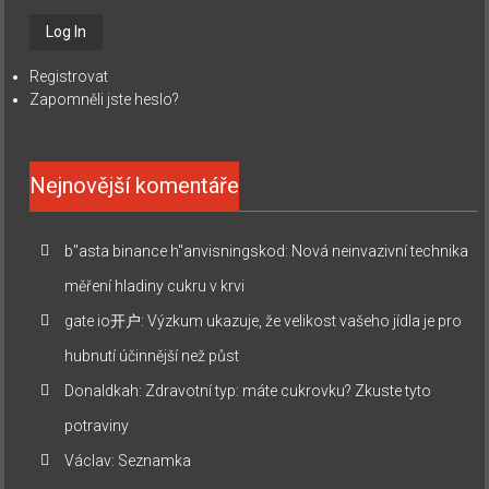
Registrovat
Zapomněli jste heslo?
Nejnovější komentáře
b"asta binance h"anvisningskod
:
Nová neinvazivní technika
měření hladiny cukru v krvi
gate io开户
:
Výzkum ukazuje, že velikost vašeho jídla je pro
hubnutí účinnější než půst
Donaldkah
:
Zdravotní typ: máte cukrovku? Zkuste tyto
potraviny
Václav
:
Seznamka