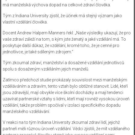
má manželská výchova dopad na celkové zdraví člověka.
Tým z Indiana University zjistil, že účinek má stejný význam jako
vlastní vzdělání člověka.
Docent Andrew Halpern-Manners řekl: „Naše výsledky ukazují, že pro
vaše zdraví záleží na tom, s kým jste ženatý a jaké vzdělání má. To
poskytuje další důkaz, že vzdělání, kromě toho, že je cenné pro
jednotlivce, je také sdíleným zdrojem.“
Tým zkoumal zdraví, manželství a dosažené vzdělání jednotlivců
spolu s dosaženým vzděláním jejich manželů.
Zatímco předchozí studie prokázaly souvislost mezi manželským
vzděláváním a zdravím, tento vztah bylo obtížné stanovit. Lidé, kteří
jsou zdravější, mají obvykle více školní docházky a mají tendenci
uzavírat partnerské vztahy s lidmi, kteří mají rovněž vysokou úroveň
vzdělání, takže problém spočíval v izolaci specifického dopadu
manželského vzdělávání.
V reakci na to tým Indiana University zkoumal zdraví lidí, jejichž
partneři měli různou úroveň vzdělání. Vědci zjistili, že mít vzdělaného
partnera prospívá člověku stejně jako vysoce vzdělaní sami.