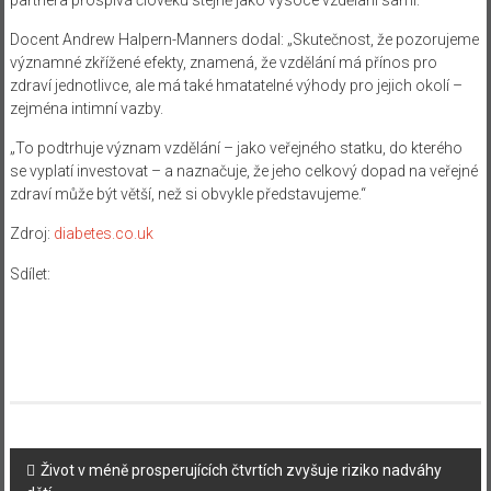
Docent Andrew Halpern-Manners dodal: „Skutečnost, že pozorujeme
významné zkřížené efekty, znamená, že vzdělání má přínos pro
zdraví jednotlivce, ale má také hmatatelné výhody pro jejich okolí –
zejména intimní vazby.
„To podtrhuje význam vzdělání – jako veřejného statku, do kterého
se vyplatí investovat – a naznačuje, že jeho celkový dopad na veřejné
zdraví může být větší, než si obvykle představujeme.“
Zdroj:
diabetes.co.uk
Sdílet:
Navigace
Život v méně prosperujících čtvrtích zvyšuje riziko nadváhy