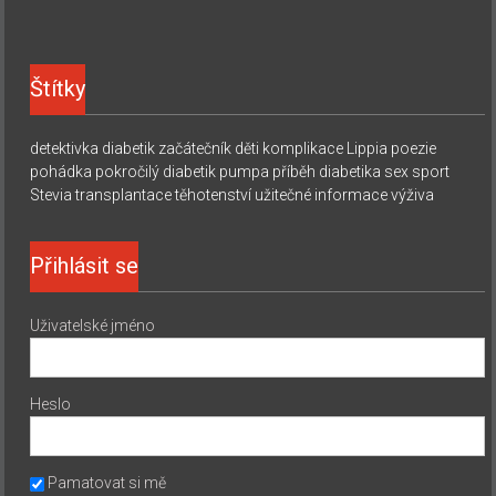
Štítky
detektivka
diabetik začátečník
děti
komplikace
Lippia
poezie
pohádka
pokročilý diabetik
pumpa
příběh diabetika
sex
sport
Stevia
transplantace
těhotenství
užitečné informace
výživa
Přihlásit se
Uživatelské jméno
Heslo
Pamatovat si mě