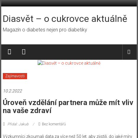
Přeskočit
na
obsah
Diasvět – o cukrovce aktuálně
Magazín o diabetes nejen pro diabetiky
Zajímavosti
10.2.2022
Úroveň vzdělání partnera může mít vliv
na vaše zdraví
Přidal: Jakub
Bez komentářů
Výzkumníci zkoumali data za více než 50 let, aby zjistili, do jaké míry