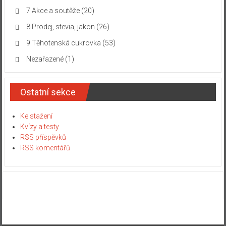
7 Akce a soutěže
(20)
8 Prodej, stevia, jakon
(26)
9 Těhotenská cukrovka
(53)
Nezařazené
(1)
Ostatní sekce
Ke stažení
Kvízy a testy
RSS příspěvků
RSS komentářů