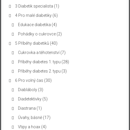
3 Diabetik specialista
(1)
4 Pro malé diabetiky
(6)
Edukace diabetika
(4)
Pohádky o cukrovce
(2)
5 Příběhy diabetiků
(40)
Cukrovka a těhotenství
(7)
Příběhy diabetes 1. typu
(28)
Příběhy diabetes 2. typu
(3)
6 Pro volný čas
(30)
Diabláboly
(3)
Diadetektivky
(5)
Diastrana
(1)
Úvahy, básně
(17)
Vtipy a hoax
(4)