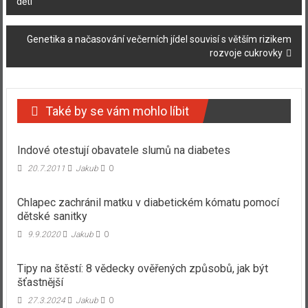
dětí
příspěvku
Genetika a načasování večerních jídel souvisí s větším rizikem
rozvoje cukrovky
Také by se vám mohlo líbit
Indové otestují obavatele slumů na diabetes
20.7.2011
Jakub
0
Chlapec zachránil matku v diabetickém kómatu pomocí
dětské sanitky
9.9.2020
Jakub
0
Tipy na štěstí: 8 vědecky ověřených způsobů, jak být
šťastnější
27.3.2024
Jakub
0