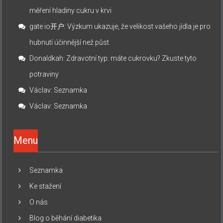
měření hladiny cukru v krvi
gate io开户
:
Výzkum ukazuje, že velikost vašeho jídla je pro
hubnutí účinnější než půst
Donaldkah
:
Zdravotní typ: máte cukrovku? Zkuste tyto
potraviny
Václav
:
Seznamka
Václav
:
Seznamka
Menu
Seznamka
Ke stažení
O nás
Blog o běhání diabetika