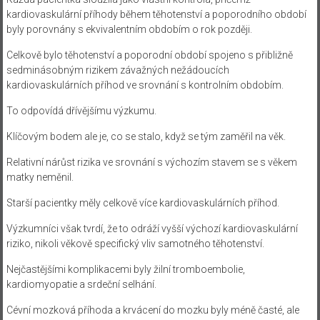
kardiovaskulární příhody během těhotenství a poporodního období
byly porovnány s ekvivalentním obdobím o rok později.
Celkově bylo těhotenství a poporodní období spojeno s přibližně
sedminásobným rizikem závažných nežádoucích
kardiovaskulárních příhod ve srovnání s kontrolním obdobím.
To odpovídá dřívějšímu výzkumu.
Klíčovým bodem ale je, co se stalo, když se tým zaměřil na věk.
Relativní nárůst rizika ve srovnání s výchozím stavem se s věkem
matky neměnil.
Starší pacientky měly celkově více kardiovaskulárních příhod.
Výzkumníci však tvrdí, že to odráží vyšší výchozí kardiovaskulární
riziko, nikoli věkově specifický vliv samotného těhotenství.
Nejčastějšími komplikacemi byly žilní tromboembolie,
kardiomyopatie a srdeční selhání.
Cévní mozková příhoda a krvácení do mozku byly méně časté, ale