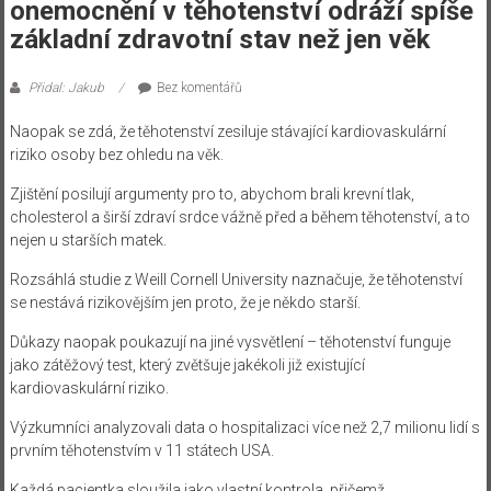
onemocnění v těhotenství odráží spíše
základní zdravotní stav než jen věk
Přidal: Jakub
Bez komentářů
Naopak se zdá, že těhotenství zesiluje stávající kardiovaskulární
riziko osoby bez ohledu na věk.
Zjištění posilují argumenty pro to, abychom brali krevní tlak,
cholesterol a širší zdraví srdce vážně před a během těhotenství, a to
nejen u starších matek.
Rozsáhlá studie z Weill Cornell University naznačuje, že těhotenství
se nestává rizikovějším jen proto, že je někdo starší.
Důkazy naopak poukazují na jiné vysvětlení – těhotenství funguje
jako zátěžový test, který zvětšuje jakékoli již existující
kardiovaskulární riziko.
Výzkumníci analyzovali data o hospitalizaci více než 2,7 milionu lidí s
prvním těhotenstvím v 11 státech USA.
Každá pacientka sloužila jako vlastní kontrola, přičemž