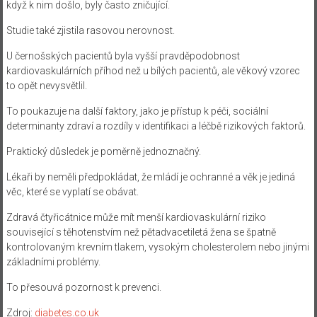
když k nim došlo, byly často zničující.
Studie také zjistila rasovou nerovnost.
U černošských pacientů byla vyšší pravděpodobnost
kardiovaskulárních příhod než u bílých pacientů, ale věkový vzorec
to opět nevysvětlil.
To poukazuje na další faktory, jako je přístup k péči, sociální
determinanty zdraví a rozdíly v identifikaci a léčbě rizikových faktorů.
Praktický důsledek je poměrně jednoznačný.
Lékaři by neměli předpokládat, že mládí je ochranné a věk je jediná
věc, které se vyplatí se obávat.
Zdravá čtyřicátnice může mít menší kardiovaskulární riziko
související s těhotenstvím než pětadvacetiletá žena se špatně
kontrolovaným krevním tlakem, vysokým cholesterolem nebo jinými
základními problémy.
To přesouvá pozornost k prevenci.
Zdroj:
diabetes.co.uk