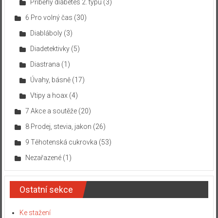
Příběhy diabetes 2. typu
(3)
6 Pro volný čas
(30)
Diabláboly
(3)
Diadetektivky
(5)
Diastrana
(1)
Úvahy, básně
(17)
Vtipy a hoax
(4)
7 Akce a soutěže
(20)
8 Prodej, stevia, jakon
(26)
9 Těhotenská cukrovka
(53)
Nezařazené
(1)
Ostatní sekce
Ke stažení