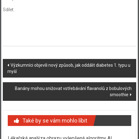
Sdílet:
Navigace
Výzkumníci objevili nový způsob, jak oddálit diabetes 1. typu u
myší
příspěvku
Banány mohou snižovat vstřebávání flavanolů z bobulových
smoothie
Také by se vám mohlo líbit
Lékařská analýza obrazu vylepšená algoritmy AI