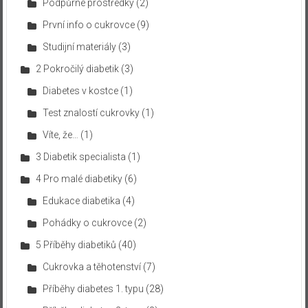
Podpůrné prostředky
(2)
První info o cukrovce
(9)
Studijní materiály
(3)
2 Pokročilý diabetik
(3)
Diabetes v kostce
(1)
Test znalostí cukrovky
(1)
Víte, že…
(1)
3 Diabetik specialista
(1)
4 Pro malé diabetiky
(6)
Edukace diabetika
(4)
Pohádky o cukrovce
(2)
5 Příběhy diabetiků
(40)
Cukrovka a těhotenství
(7)
Příběhy diabetes 1. typu
(28)