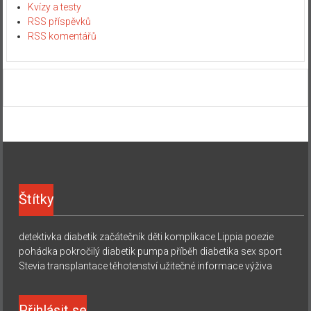
Kvízy a testy
RSS příspěvků
RSS komentářů
Štítky
detektivka
diabetik začátečník
děti
komplikace
Lippia
poezie
pohádka
pokročilý diabetik
pumpa
příběh diabetika
sex
sport
Stevia
transplantace
těhotenství
užitečné informace
výživa
Přihlásit se