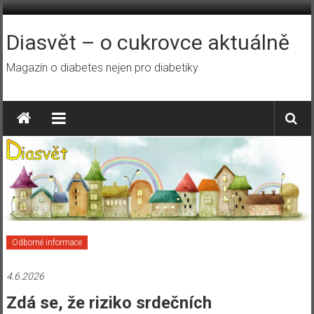
Přeskočit
na
obsah
Diasvět – o cukrovce aktuálně
Magazín o diabetes nejen pro diabetiky
Odborné informace
4.6.2026
Zdá se, že riziko srdečních