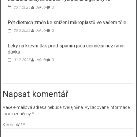
23.1.2025
Jakub
0
Pět dietních změn ke snížení mikroplastů ve vašem těle
23.3.2025
Jakub
0
Léky na krevní tlak před spaním jsou účinnější než ranní
dávka
31.7.2025
Jakub
0
Napsat komentář
Vaše e-mailová adresa nebude zveřejněna.
Vyžadované informace
jsou označeny
*
Komentář
*