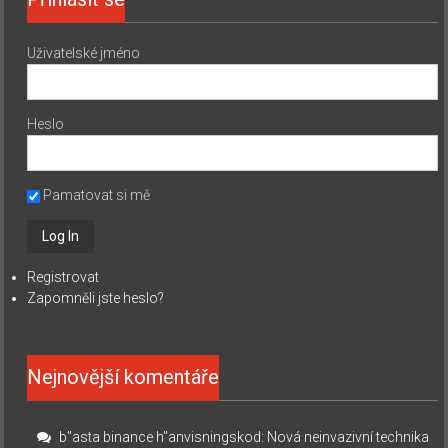
Uživatelské jméno
Heslo
Pamatovat si mě
Registrovat
Zapomněli jste heslo?
Nejnovější komentáře
b"asta binance h"anvisningskod
:
Nová neinvazivní technika