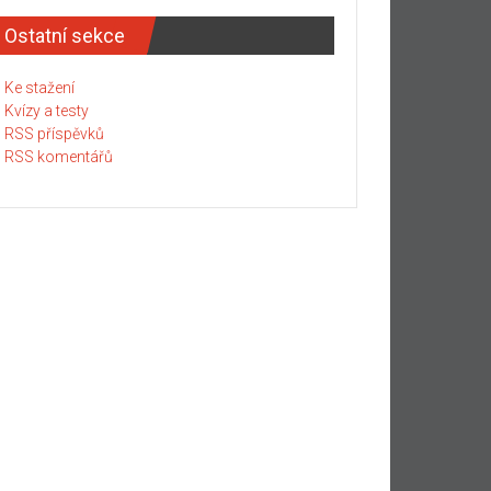
Ostatní sekce
Ke stažení
Kvízy a testy
RSS příspěvků
RSS komentářů