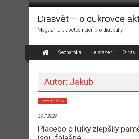
Přeskočit
na
obsah
Diasvět – o cukrovce ak
Magazín o diabetes nejen pro diabetiky
Seznamka
Ke stažení
O nás
Autor:
Jakub
Ostatní články
29.7.2026
Placebo pilulky zlepšily paměť
jsou falešné