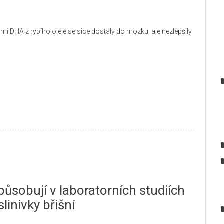
ami DHA z rybího oleje se sice dostaly do mozku, ale nezlepšily
ůsobují v laboratorních studiích
linivky břišní