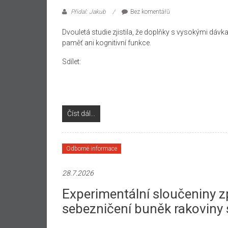
Přidal: Jakub
Bez komentářů
Dvouletá studie zjistila, že doplňky s vysokými dávk
paměť ani kognitivní funkce.
Sdílet:
Číst dál...
Odborné informace
28.7.2026
Experimentální sloučeniny zp
sebezničení buněk rakoviny s