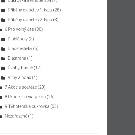
Cukrovka a těhotenství
(7)
Příběhy diabetes 1. typu
(28)
Příběhy diabetes 2. typu
(3)
6 Pro volný čas
(30)
Diabláboly
(3)
Diadetektivky
(5)
Diastrana
(1)
Úvahy, básně
(17)
Vtipy a hoax
(4)
7 Akce a soutěže
(20)
8 Prodej, stevia, jakon
(26)
9 Těhotenská cukrovka
(53)
Nezařazené
(1)