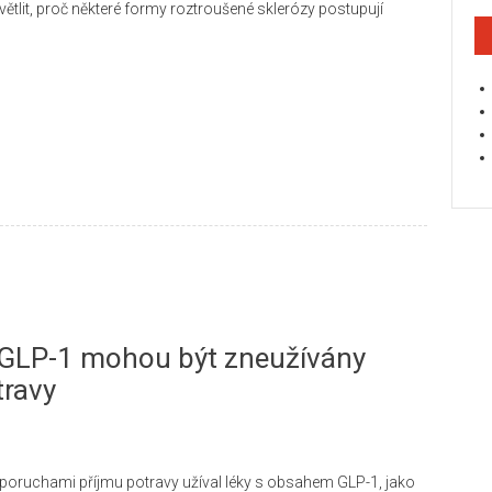
lit, proč některé formy roztroušené sklerózy postupují
 GLP-1 mohou být zneužívány
travy
k s poruchami příjmu potravy užíval léky s obsahem GLP-1, jako