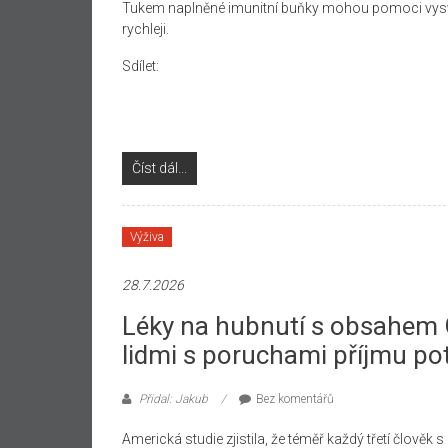
Tukem naplněné imunitní buňky mohou pomoci vysvět
rychleji.
Sdílet:
Číst dál...
Výživa
28.7.2026
Léky na hubnutí s obsahem
lidmi s poruchami příjmu po
Přidal: Jakub
Bez komentářů
Americká studie zjistila, že téměř každý třetí člově