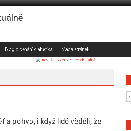
tuálně
Blog o běhání diabetika
Mapa stránek
 a pohyb, i když lidé věděli, že