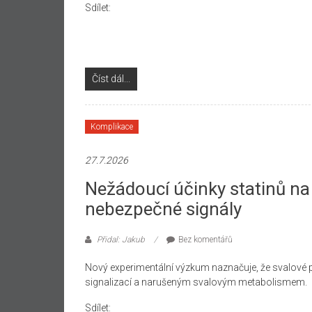
Sdílet:
Číst dál...
Komplikace
27.7.2026
Nežádoucí účinky statinů na
nebezpečné signály
Přidal: Jakub
Bez komentářů
Nový experimentální výzkum naznačuje, že svalové p
signalizací a narušeným svalovým metabolismem.
Sdílet: