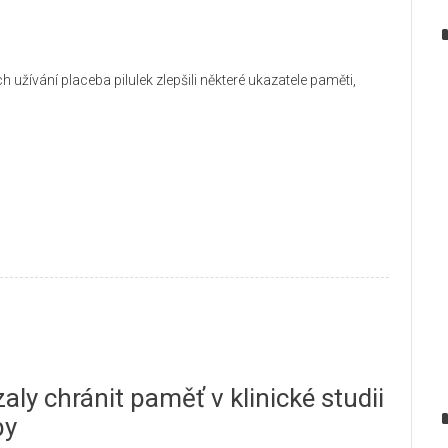
ech užívání placeba pilulek zlepšili některé ukazatele paměti,
aly chránit paměť v klinické studii
by